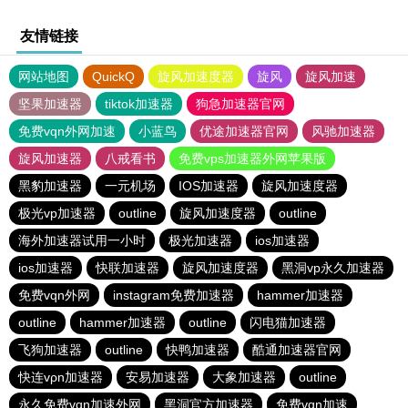
友情链接
网站地图
QuickQ
旋风加速度器
旋风
旋风加速
坚果加速器
tiktok加速器
狗急加速器官网
免费vqn外网加速
小蓝鸟
优途加速器官网
风驰加速器
旋风加速器
八戒看书
免费vps加速器外网苹果版
黑豹加速器
一元机场
IOS加速器
旋风加速度器
极光vp加速器
outline
旋风加速度器
outline
海外加速器试用一小时
极光加速器
ios加速器
ios加速器
快联加速器
旋风加速度器
黑洞vp永久加速器
免费vqn外网
instagram免费加速器
hammer加速器
outline
hammer加速器
outline
闪电猫加速器
飞狗加速器
outline
快鸭加速器
酷通加速器官网
快连vρn加速器
安易加速器
大象加速器
outline
永久免费vqn加速外网
黑洞官方加速器
免费vqn加速