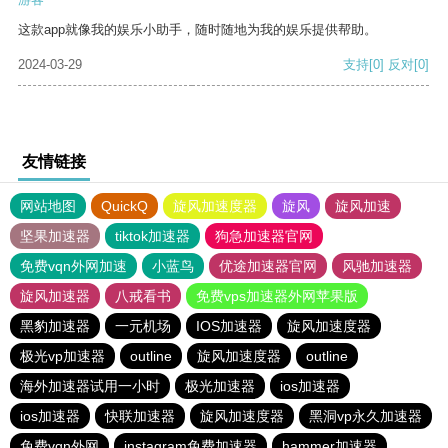
这款app就像我的娱乐小助手，随时随地为我的娱乐提供帮助。
2024-03-29
支持
[0]
反对
[0]
友情链接
网站地图
QuickQ
旋风加速度器
旋风
旋风加速
坚果加速器
tiktok加速器
狗急加速器官网
免费vqn外网加速
小蓝鸟
优途加速器官网
风驰加速器
旋风加速器
八戒看书
免费vps加速器外网苹果版
黑豹加速器
一元机场
IOS加速器
旋风加速度器
极光vp加速器
outline
旋风加速度器
outline
海外加速器试用一小时
极光加速器
ios加速器
ios加速器
快联加速器
旋风加速度器
黑洞vp永久加速器
免费vqn外网
instagram免费加速器
hammer加速器