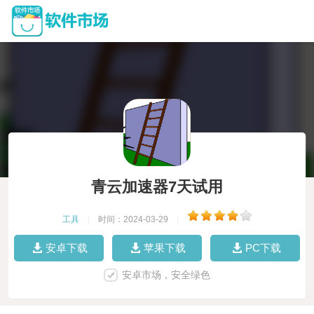
青云加速器7天试用
工具
|
时间：2024-03-29
|
安卓下载
苹果下载
PC下载
安卓市场，安全绿色