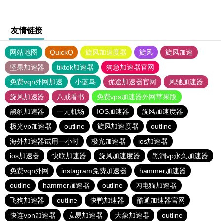
友情链接
网站地图
QuickQ
旋风加速度器
旋风
旋风加速
坚果加速器
tiktok加速器
狗急加速器官网
免费vqn外网加速
小蓝鸟
优途加速器官网
风驰加速器
旋风加速器
八戒看书
免费vps加速器外网苹果版
黑豹加速器
一元机场
IOS加速器
旋风加速度器
极光vp加速器
outline
旋风加速度器
outline
海外加速器试用一小时
极光加速器
ios加速器
ios加速器
快联加速器
旋风加速度器
黑洞vp永久加速器
免费vqn外网
instagram免费加速器
hammer加速器
outline
hammer加速器
outline
闪电猫加速器
飞狗加速器
outline
快鸭加速器
酷通加速器官网
快连vρn加速器
安易加速器
大象加速器
outline