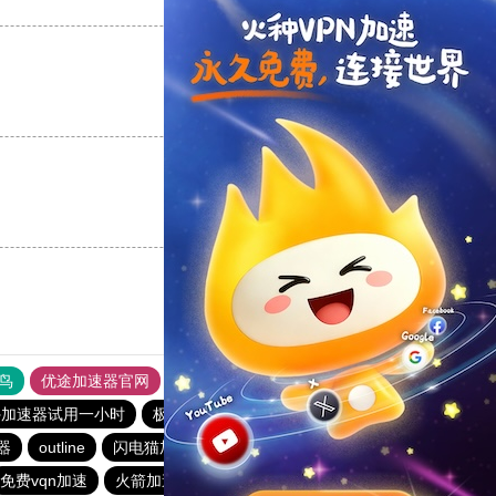
支持
[0]
反对
[0]
支持
[0]
反对
[0]
支持
[0]
反对
[0]
鸟
优途加速器官网
风驰加速器
旋风加速器
八戒看书
外加速器试用一小时
极光加速器
ios加速器
ios加速器
器
outline
闪电猫加速器
飞狗加速器
outline
免费vqn加速
火箭加速器
ios加速器
一元机场
outline