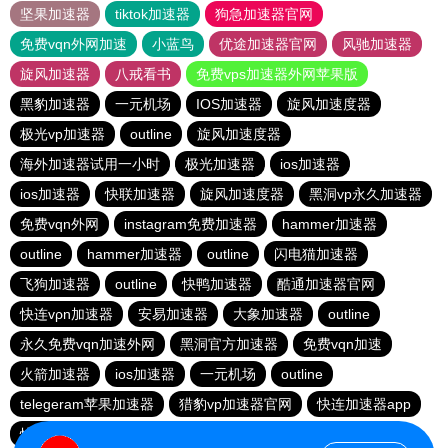
坚果加速器
tiktok加速器
狗急加速器官网
免费vqn外网加速
小蓝鸟
优途加速器官网
风驰加速器
旋风加速器
八戒看书
免费vps加速器外网苹果版
黑豹加速器
一元机场
IOS加速器
旋风加速度器
极光vp加速器
outline
旋风加速度器
海外加速器试用一小时
极光加速器
ios加速器
ios加速器
快联加速器
旋风加速度器
黑洞vp永久加速器
免费vqn外网
instagram免费加速器
hammer加速器
outline
hammer加速器
outline
闪电猫加速器
飞狗加速器
outline
快鸭加速器
酷通加速器官网
快连vρn加速器
安易加速器
大象加速器
outline
永久免费vqn加速外网
黑洞官方加速器
免费vqn加速
火箭加速器
ios加速器
一元机场
outline
telegeram苹果加速器
猎豹vp加速器官网
快连加速器app
快柠檬加速器
香蕉加速器官网正版