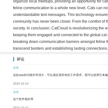
organize local meetups, providing an opportunity for cat
feline communication to a whole new level. Cats can now
understandable text messages. This technology ensures t
community has never been closer. From the comfort of th
society. In conclusion, CatCloud is revolutionizing the 
keeping them engaged and connected to the global cat c
breaking down communication barriers amongst feline fri
transcend borders and establishing lasting connections
评论
游客
这款app的功能非常强大，可以满足我所有的工作需求。我可以使用它来
2024-10-14
游客
这个软件很好用
2024-10-14