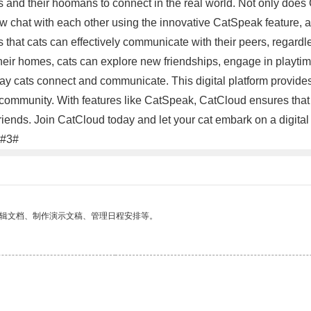
s and their hoomans to connect in the real world. Not only does C
 chat with each other using the innovative CatSpeak feature, a 
hat cats can effectively communicate with their peers, regardle
eir homes, cats can explore new friendships, engage in playtime,
way cats connect and communicate. This digital platform provides 
ommunity. With features like CatSpeak, CatCloud ensures that c
ends. Join CatCloud today and let your cat embark on a digital 
.#3#
编辑文档、制作演示文稿、管理日程安排等。