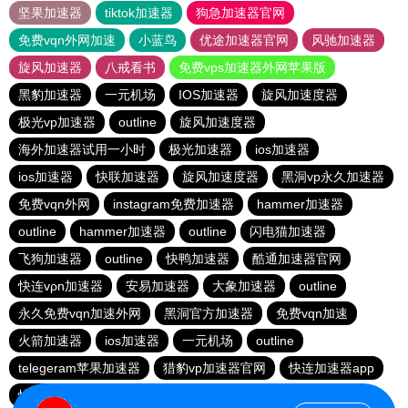
坚果加速器
tiktok加速器
狗急加速器官网
免费vqn外网加速
小蓝鸟
优途加速器官网
风驰加速器
旋风加速器
八戒看书
免费vps加速器外网苹果版
黑豹加速器
一元机场
IOS加速器
旋风加速度器
极光vp加速器
outline
旋风加速度器
海外加速器试用一小时
极光加速器
ios加速器
ios加速器
快联加速器
旋风加速度器
黑洞vp永久加速器
免费vqn外网
instagram免费加速器
hammer加速器
outline
hammer加速器
outline
闪电猫加速器
飞狗加速器
outline
快鸭加速器
酷通加速器官网
快连vρn加速器
安易加速器
大象加速器
outline
永久免费vqn加速外网
黑洞官方加速器
免费vqn加速
火箭加速器
ios加速器
一元机场
outline
telegeram苹果加速器
猎豹vp加速器官网
快连加速器app
快柠檬加速器
香蕉加速器官网正版