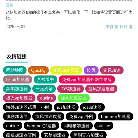
游客
这款加速器app的操作有点复杂，可以简化一下，比如将设置页面进行优
化。
2025-05-31
支持
[0]
反对
[0]
友情链接
网站地图
QuickQ
旋风加速度器
旋风
旋风加速
tiktok加速器
八戒看书
免费vps加速器外网苹果版
黑豹加速器
一元机场
IOS加速器
旋风加速度器
极光vp加速器
outline
旋风加速度器
海外加速器试用一小时
ios加速器
ios加速器
快联加速器
旋风加速度器
免费vqn外网
hammer加速器
outline
hammer加速器
闪电猫加速器
outline
酷通加速器官网
安易加速器
黑洞官方加速器