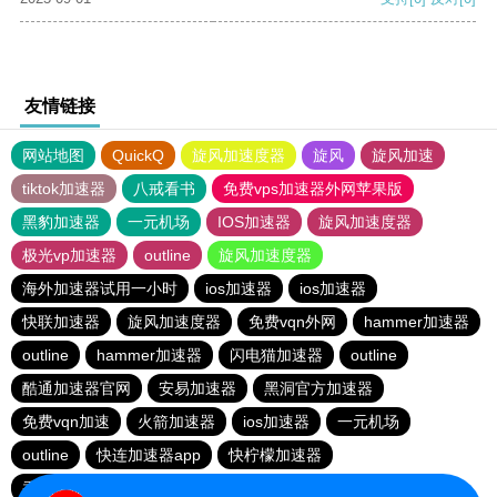
友情链接
网站地图
QuickQ
旋风加速度器
旋风
旋风加速
tiktok加速器
八戒看书
免费vps加速器外网苹果版
黑豹加速器
一元机场
IOS加速器
旋风加速度器
极光vp加速器
outline
旋风加速度器
海外加速器试用一小时
ios加速器
ios加速器
快联加速器
旋风加速度器
免费vqn外网
hammer加速器
outline
hammer加速器
闪电猫加速器
outline
酷通加速器官网
安易加速器
黑洞官方加速器
免费vqn加速
火箭加速器
ios加速器
一元机场
outline
快连加速器app
快柠檬加速器
香蕉加速器官网正版