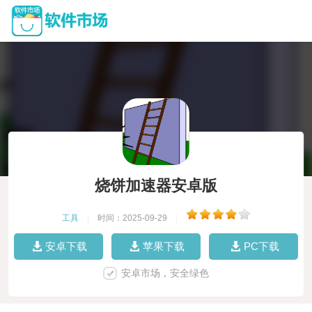
烧饼加速器安卓版
工具
|
时间：2025-09-29
|
安卓下载
苹果下载
PC下载
安卓市场，安全绿色