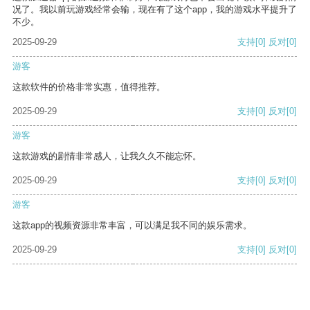
况了。我以前玩游戏经常会输，现在有了这个app，我的游戏水平提升了
不少。
2025-09-29
支持
[0]
反对
[0]
游客
这款软件的价格非常实惠，值得推荐。
2025-09-29
支持
[0]
反对
[0]
游客
这款游戏的剧情非常感人，让我久久不能忘怀。
2025-09-29
支持
[0]
反对
[0]
游客
这款app的视频资源非常丰富，可以满足我不同的娱乐需求。
2025-09-29
支持
[0]
反对
[0]