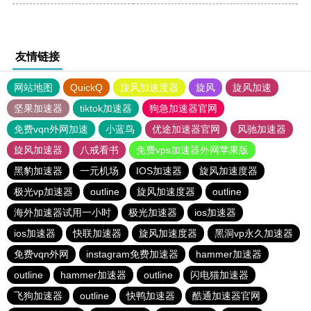
友情链接
网站地图
QuickQ
旋风加速度器
旋风
旋风加速
坚果加速器
tiktok加速器
狗急加速器官网
免费vqn外网加速
小蓝鸟
优途加速器官网
风驰加速器
旋风加速器
八戒看书
免费vps加速器外网苹果版
黑豹加速器
一元机场
IOS加速器
旋风加速度器
极光vp加速器
outline
旋风加速度器
outline
海外加速器试用一小时
极光加速器
ios加速器
ios加速器
快联加速器
旋风加速度器
黑洞vp永久加速器
免费vqn外网
instagram免费加速器
hammer加速器
outline
hammer加速器
outline
闪电猫加速器
飞狗加速器
outline
快鸭加速器
酷通加速器官网