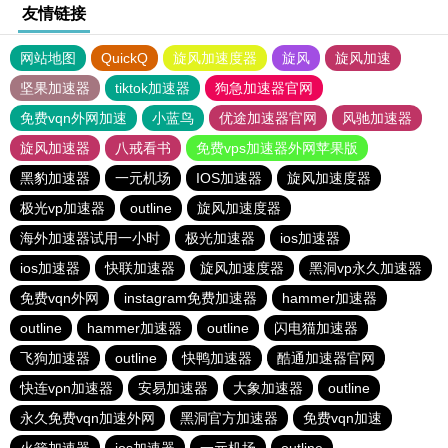
友情链接
网站地图
QuickQ
旋风加速度器
旋风
旋风加速
坚果加速器
tiktok加速器
狗急加速器官网
免费vqn外网加速
小蓝鸟
优途加速器官网
风驰加速器
旋风加速器
八戒看书
免费vps加速器外网苹果版
黑豹加速器
一元机场
IOS加速器
旋风加速度器
极光vp加速器
outline
旋风加速度器
海外加速器试用一小时
极光加速器
ios加速器
ios加速器
快联加速器
旋风加速度器
黑洞vp永久加速器
免费vqn外网
instagram免费加速器
hammer加速器
outline
hammer加速器
outline
闪电猫加速器
飞狗加速器
outline
快鸭加速器
酷通加速器官网
快连vρn加速器
安易加速器
大象加速器
outline
永久免费vqn加速外网
黑洞官方加速器
免费vqn加速