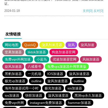
证。
2024-01-18
支持
[0]
反对
[0]
友情链接
网站地图
QuickQ
旋风加速度器
旋风
旋风加速
坚果加速器
tiktok加速器
狗急加速器官网
免费vqn外网加速
小蓝鸟
优途加速器官网
风驰加速器
旋风加速器
八戒看书
免费vps加速器外网苹果版
黑豹加速器
一元机场
IOS加速器
旋风加速度器
极光vp加速器
outline
旋风加速度器
outline
海外加速器试用一小时
极光加速器
ios加速器
ios加速器
快联加速器
旋风加速度器
黑洞vp永久加速器
免费vqn外网
instagram免费加速器
hammer加速器