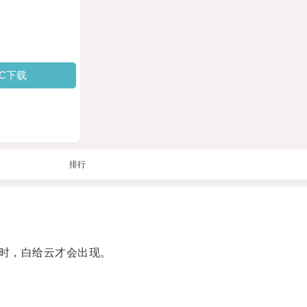
PC下载
排行
时，白给云才会出现。