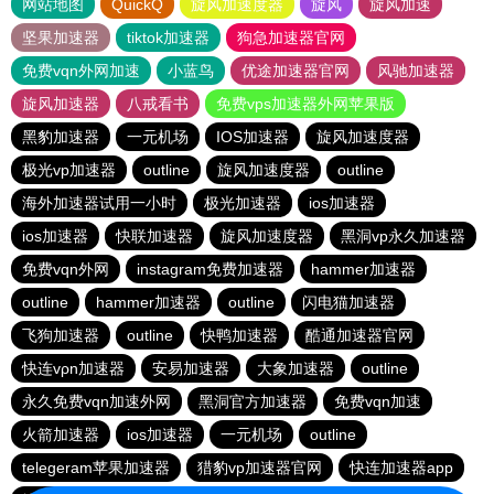
网站地图
QuickQ
旋风加速度器
旋风
旋风加速
坚果加速器
tiktok加速器
狗急加速器官网
免费vqn外网加速
小蓝鸟
优途加速器官网
风驰加速器
旋风加速器
八戒看书
免费vps加速器外网苹果版
黑豹加速器
一元机场
IOS加速器
旋风加速度器
极光vp加速器
outline
旋风加速度器
outline
海外加速器试用一小时
极光加速器
ios加速器
ios加速器
快联加速器
旋风加速度器
黑洞vp永久加速器
免费vqn外网
instagram免费加速器
hammer加速器
outline
hammer加速器
outline
闪电猫加速器
飞狗加速器
outline
快鸭加速器
酷通加速器官网
快连vρn加速器
安易加速器
大象加速器
outline
永久免费vqn加速外网
黑洞官方加速器
免费vqn加速
火箭加速器
ios加速器
一元机场
outline
telegeram苹果加速器
猎豹vp加速器官网
快连加速器app