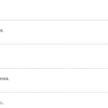
绩。
区的线路。
心。