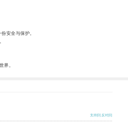
一份安全与保护。
。
世界。
支持
[0]
反对
[0]