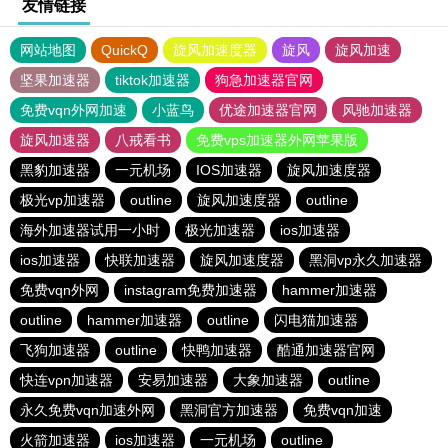
友情链接
网站地图
QuickQ
旋风加速度器
旋风
旋风加速
坚果加速器
tiktok加速器
狗急加速器官网
免费vqn外网加速
小蓝鸟
优途加速器官网
风驰加速器
旋风加速器
八戒看书
免费vps加速器外网苹果版
黑豹加速器
一元机场
IOS加速器
旋风加速度器
极光vp加速器
outline
旋风加速度器
outline
海外加速器试用一小时
极光加速器
ios加速器
ios加速器
快联加速器
旋风加速度器
黑洞vp永久加速器
免费vqn外网
instagram免费加速器
hammer加速器
outline
hammer加速器
outline
闪电猫加速器
飞狗加速器
outline
快鸭加速器
酷通加速器官网
快连vρn加速器
安易加速器
大象加速器
outline
永久免费vqn加速外网
黑洞官方加速器
免费vqn加速
火箭加速器
ios加速器
一元机场
outline