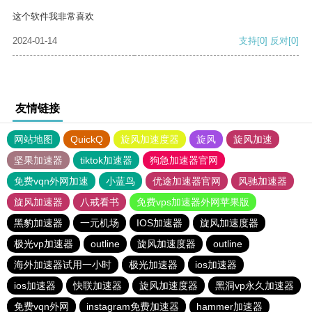
这个软件我非常喜欢
2024-01-14
支持
[0]
反对
[0]
友情链接
网站地图
QuickQ
旋风加速度器
旋风
旋风加速
坚果加速器
tiktok加速器
狗急加速器官网
免费vqn外网加速
小蓝鸟
优途加速器官网
风驰加速器
旋风加速器
八戒看书
免费vps加速器外网苹果版
黑豹加速器
一元机场
IOS加速器
旋风加速度器
极光vp加速器
outline
旋风加速度器
outline
海外加速器试用一小时
极光加速器
ios加速器
ios加速器
快联加速器
旋风加速度器
黑洞vp永久加速器
免费vqn外网
instagram免费加速器
hammer加速器