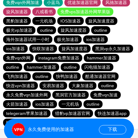
免费vqn外网加速
小蓝鸟
优途加速器官网
风驰加速器
旋风加速器
八戒看书
免费vps加速器外网苹果版
黑豹加速器
一元机场
IOS加速器
旋风加速度器
极光vp加速器
outline
旋风加速度器
outline
海外加速器试用一小时
极光加速器
ios加速器
ios加速器
快联加速器
旋风加速度器
黑洞vp永久加速器
免费vqn外网
instagram免费加速器
hammer加速器
outline
hammer加速器
outline
闪电猫加速器
飞狗加速器
outline
快鸭加速器
酷通加速器官网
快连vρn加速器
安易加速器
大象加速器
outline
永久免费vqn加速外网
黑洞官方加速器
免费vqn加速
火箭加速器
ios加速器
一元机场
outline
telegeram苹果加速器
猎豹vp加速器官网
快连加速器app
快柠檬加速器
香蕉加速器官网正版
永久免费使用的加速器
下载